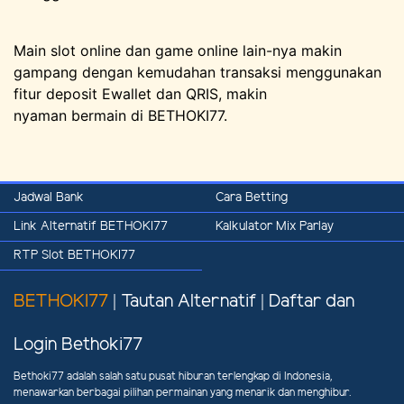
Main slot online dan game online lain-nya makin
gampang dengan kemudahan transaksi menggunakan
fitur deposit Ewallet dan QRIS, makin
nyaman bermain di BETHOKI77.
Jadwal Bank
Cara Betting
Link Alternatif BETHOKI77
Kalkulator Mix Parlay
RTP Slot BETHOKI77
BETHOKI77
| Tautan Alternatif | Daftar dan
Login Bethoki77
Bethoki77 adalah salah satu pusat hiburan terlengkap di Indonesia,
menawarkan berbagai pilihan permainan yang menarik dan menghibur.